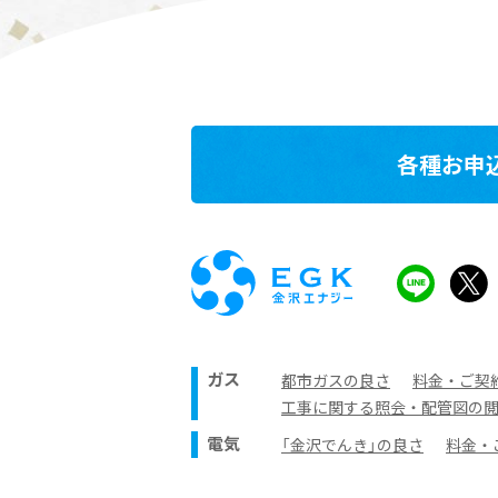
各種お申
ガス
都市ガスの良さ
料金・ご契
工事に関する照会・配管図の
電気
「金沢でんき」の良さ
料金・