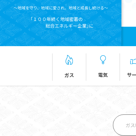
～地域を守り、地域に愛され、地域と成長し続ける～
「１００年続く地域密着の
総合エネルギー企業」に
電気
サ
ガス