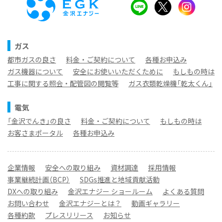
ガス
都市ガスの良さ
料金・ご契約について
各種お申込み
ガス機器について
安全にお使いいただくために
もしもの時は
工事に関する照会・配管図の閲覧等
ガス衣類乾燥機「乾太くん」
電気
「金沢でんき」の良さ
料金・ご契約について
もしもの時は
お客さまポータル
各種お申込み
企業情報
安全への取り組み
資材調達
採用情報
事業継続計画（BCP）
SDGs推進と地域貢献活動
DXへの取り組み
金沢エナジー ショールーム
よくある質問
お問い合わせ
金沢エナジーとは？
動画ギャラリー
各種約款
プレスリリース
お知らせ