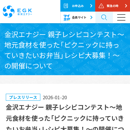
お申込み
緊急の時
会員サイト
Skip
金沢エナジー 親子レシピコンテスト～
to
地元食材を使った「ピクニックに持っ
the
content
ていきたいお弁当」レシピ大募集！～
の開催について
2026-01-20
プレスリリース
金沢エナジー 親子レシピコンテスト～地
元食材を使った「ピクニックに持っていき
たいお弁当」レシピ大募集！～の開催につ