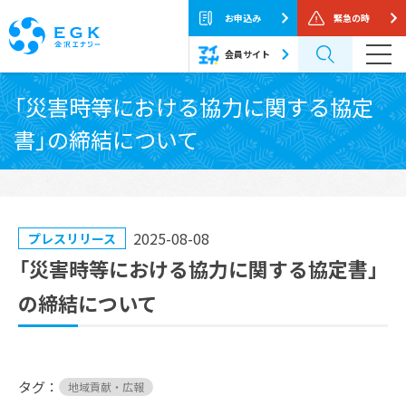
お申込み
緊急の時
会員サイト
Skip
「災害時等における協力に関する協定
to
書」の締結について
the
content
2025-08-08
プレスリリース
「災害時等における協力に関する協定書」
の締結について
タグ：
地域貢献・広報