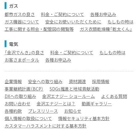
ガス
都市ガスの良さ
料金・ご契約について
各種お申込み
ガス機器について
安全にお使いいただくために
もしもの時は
工事に関する照会・配管図の閲覧等
ガス衣類乾燥機「乾太くん」
電気
「金沢でんき」の良さ
料金・ご契約について
もしもの時は
お客さまポータル
各種お申込み
企業情報
安全への取り組み
資材調達
採用情報
事業継続計画（BCP）
SDGs推進と地域貢献活動
DXへの取り組み
金沢エナジー ショールーム
よくある質問
お問い合わせ
金沢エナジーとは？
動画ギャラリー
各種約款
プレスリリース
お知らせ
個人情報の取扱について
情報セキュリティ基本方針
カスタマーハラスメントに対する基本方針