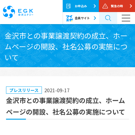
お申込み
緊急の時
会員サイト
Skip
金沢市との事業譲渡契約の成立、ホー
to
ムページの開設、社名公募の実施につ
the
content
いて
2021-09-17
プレスリリース
金沢市との事業譲渡契約の成立、ホーム
ページの開設、社名公募の実施について