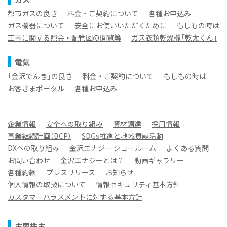
都市ガスの良さ
料金・ご契約について
各種お申込み
ガス機器について
安全にお使いいただくために
もしもの時は
工事に関する照会・配管図の閲覧等
ガス衣類乾燥機「乾太くん」
電気
「金沢でんき」の良さ
料金・ご契約について
もしもの時は
お客さまポータル
各種お申込み
企業情報
安全への取り組み
資材調達
採用情報
事業継続計画（BCP）
SDGs推進と地域貢献活動
DXへの取り組み
金沢エナジー ショールーム
よくある質問
お問い合わせ
金沢エナジーとは？
動画ギャラリー
各種約款
プレスリリース
お知らせ
個人情報の取扱について
情報セキュリティ基本方針
カスタマーハラスメントに対する基本方針
主要株主