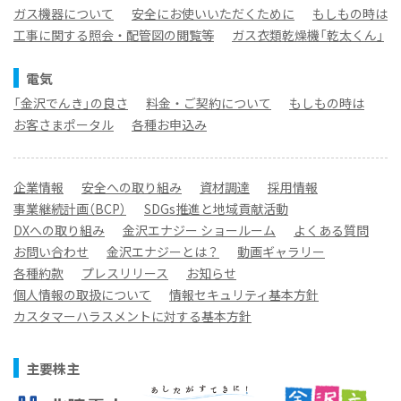
ガス機器について
安全にお使いいただくために
もしもの時は
工事に関する照会・配管図の閲覧等
ガス衣類乾燥機「乾太くん」
電気
「金沢でんき」の良さ
料金・ご契約について
もしもの時は
お客さまポータル
各種お申込み
企業情報
安全への取り組み
資材調達
採用情報
事業継続計画（BCP）
SDGs推進と地域貢献活動
DXへの取り組み
金沢エナジー ショールーム
よくある質問
お問い合わせ
金沢エナジーとは？
動画ギャラリー
各種約款
プレスリリース
お知らせ
個人情報の取扱について
情報セキュリティ基本方針
カスタマーハラスメントに対する基本方針
主要株主