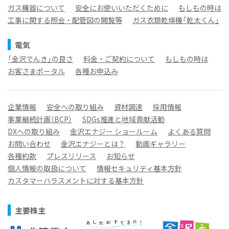
ガス機器について
安全にお使いいただくために
もしもの時は
工事に関する照会・配管図の閲覧等
ガス衣類乾燥機「乾太くん」
電気
「金沢でんき」の良さ
料金・ご契約について
もしもの時は
お客さまポータル
各種お申込み
企業情報
安全への取り組み
資材調達
採用情報
事業継続計画（BCP）
SDGs推進と地域貢献活動
DXへの取り組み
金沢エナジー ショールーム
よくある質問
お問い合わせ
金沢エナジーとは？
動画ギャラリー
各種約款
プレスリリース
お知らせ
個人情報の取扱について
情報セキュリティ基本方針
カスタマーハラスメントに対する基本方針
主要株主