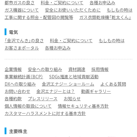
都市ガスの良さ
料金・ご契約について
各種お申込み
ガス機器について
安全にお使いいただくために
もしもの時は
工事に関する照会・配管図の閲覧等
ガス衣類乾燥機「乾太くん」
電気
「金沢でんき」の良さ
料金・ご契約について
もしもの時は
お客さまポータル
各種お申込み
企業情報
安全への取り組み
資材調達
採用情報
事業継続計画（BCP）
SDGs推進と地域貢献活動
DXへの取り組み
金沢エナジー ショールーム
よくある質問
お問い合わせ
金沢エナジーとは？
動画ギャラリー
各種約款
プレスリリース
お知らせ
個人情報の取扱について
情報セキュリティ基本方針
カスタマーハラスメントに対する基本方針
主要株主