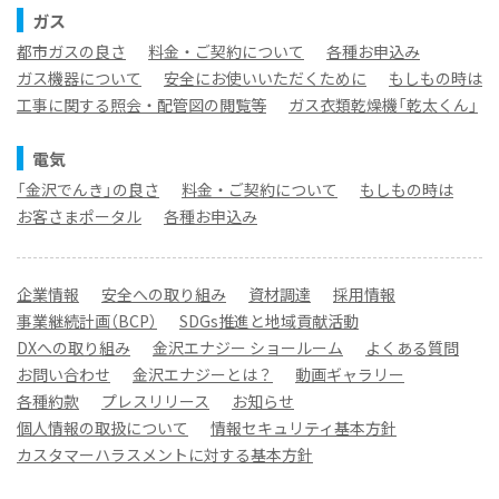
ガス
都市ガスの良さ
料金・ご契約について
各種お申込み
ガス機器について
安全にお使いいただくために
もしもの時は
工事に関する照会・配管図の閲覧等
ガス衣類乾燥機「乾太くん」
電気
「金沢でんき」の良さ
料金・ご契約について
もしもの時は
お客さまポータル
各種お申込み
企業情報
安全への取り組み
資材調達
採用情報
事業継続計画（BCP）
SDGs推進と地域貢献活動
DXへの取り組み
金沢エナジー ショールーム
よくある質問
お問い合わせ
金沢エナジーとは？
動画ギャラリー
各種約款
プレスリリース
お知らせ
個人情報の取扱について
情報セキュリティ基本方針
カスタマーハラスメントに対する基本方針